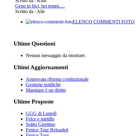
Scritto da : Knaf
Geno in bici, bei tempi.....
Scritto da : Alle
ELENCO COMMENTI FOTO
Ultime Questioni
Nessun messaggio da mostrare.
Ultimi Aggiornamenti
Approvata riforma costituzionale
Gestione notifiche
Mangiare è un diritto
Ultime Proposte
GGG di Lunedì
Felce e mirtillo
Solito Girettino
Fenice Tour Reloaded
Fenice Tour