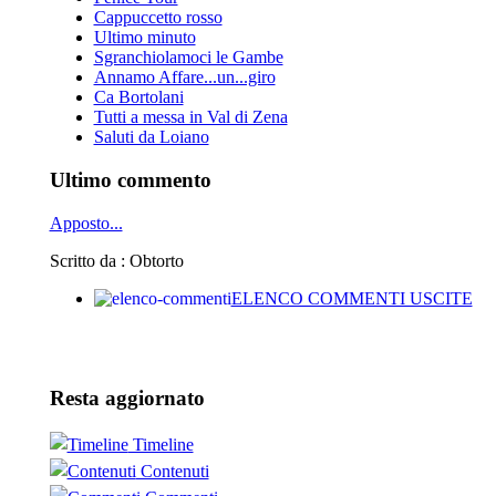
Cappuccetto rosso
Ultimo minuto
Sgranchiolamoci le Gambe
Annamo Affare...un...giro
Ca Bortolani
Tutti a messa in Val di Zena
Saluti da Loiano
Ultimo commento
Apposto...
Scritto da : Obtorto
ELENCO COMMENTI USCITE
Resta aggiornato
Timeline
Contenuti