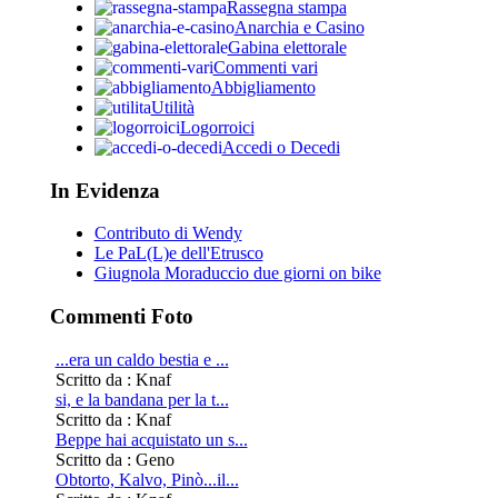
Rassegna stampa
Anarchia e Casino
Gabina elettorale
Commenti vari
Abbigliamento
Utilità
Logorroici
Accedi o Decedi
In Evidenza
Contributo di Wendy
Le PaL(L)e dell'Etrusco
Giugnola Moraduccio due giorni on bike
Commenti Foto
...era un caldo bestia e ...
Scritto da : Knaf
si, e la bandana per la t...
Scritto da : Knaf
Beppe hai acquistato un s...
Scritto da : Geno
Obtorto, Kalvo, Pinò...il...