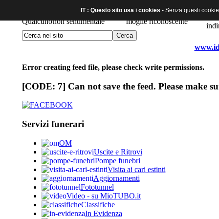
IT : Questo sito usa i cookies
- Senza questi cookies
www.idr
Error creating feed file, please check write permissions.
[CODE: 7] Can not save the feed. Please make sur
Servizi funerari
OM
Uscite e Ritrovi
Pompe funebri
Visita ai cari estinti
Aggiornamenti
Fototunnel
Video - su MioTUBO.it
Classifiche
In Evidenza