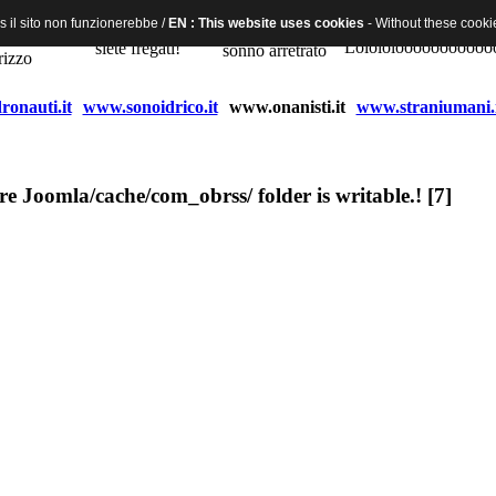
 il sito non funzionerebbe /
EN : This website uses cookies
- Without these cooki
onauti.it
www.sonoidrico.it
www.onanisti.it
www.straniumani.
e Joomla/cache/com_obrss/ folder is writable.! [7]