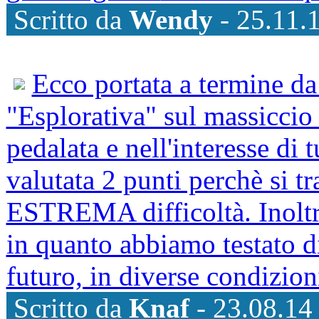
Scritto da
Wendy
- 25.11.
Ecco portata a termine da
"Esplorativa" sul massiccio 
pedalata e nell'interesse di
valutata 2 punti perchè si tr
ESTREMA difficoltà. Inoltre
in quanto abbiamo testato div
futuro, in diverse condizioni
Scritto da
Knaf
- 23.08.14