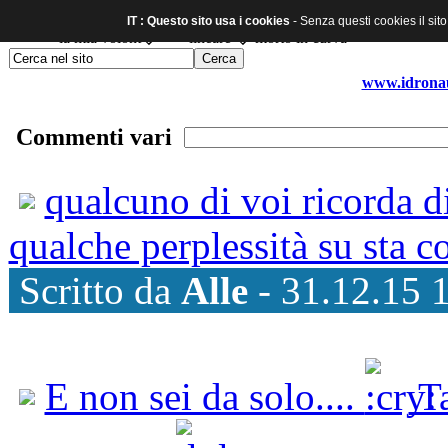
IT : Questo sito usa i cookies
- Senza questi cookies il sit
www.idronaut
Commenti vari
qualcuno di voi ricorda d
qualche perplessità su sta co
Scritto da
Alle
- 31.12.15 
E non sei da solo....
Ta