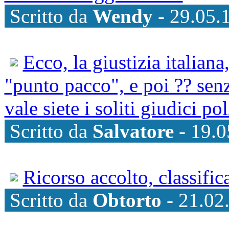
Scritto da
Wendy
- 29.05.
Ecco, la giustizia italiana
"punto pacco", e poi ?? sen
vale siete i soliti giudici pol
Scritto da
Salvatore
- 19.0
Ricorso accolto, classifica
Scritto da
Obtorto
- 21.02