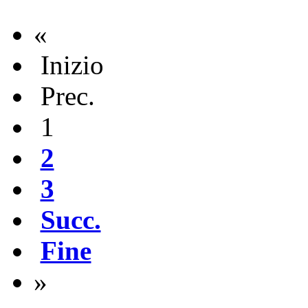
«
Inizio
Prec.
1
2
3
Succ.
Fine
»