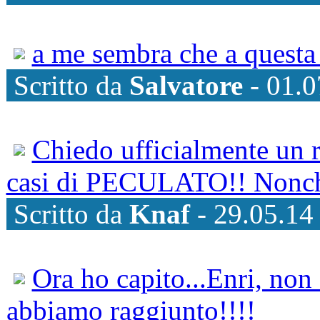
a me sembra che a questa 
Scritto da
Salvatore
- 01.0
Chiedo ufficialmente un re
casi di PECULATO!! Nonchè
Scritto da
Knaf
- 29.05.14
Ora ho capito...Enri, non 
abbiamo raggiunto!!!!