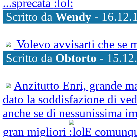
...sprecata
Scritto da
Wendy
- 16.12.
Volevo avvisarti che se m
Scritto da
Obtorto
- 15.12
Anzitutto Enri, grande ma
dato la soddisfazione di vede
anche se di nessunissima im
gran migliori
E comunque 