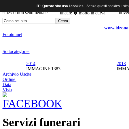
IT : Questo sito usa i cookies
- Senza questi cookies il sit
www.idronaut
Fototunnel
Sottocategorie
2014
2013
IMMAGINI: 1383
IMMAG
Archivio Uscite
Ordine
Data
Vista
Servizi funerari