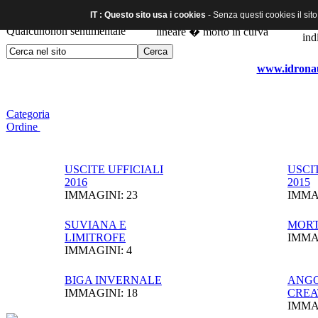
IT : Questo sito usa i cookies
- Senza questi cookies il sit
www.idronaut
Categoria
Ordine
USCITE UFFICIALI
USCI
2016
2015
IMMAGINI: 23
IMMAG
SUVIANA E
MORT
LIMITROFE
IMMAG
IMMAGINI: 4
BIGA INVERNALE
ANGO
IMMAGINI: 18
CREA
IMMAG